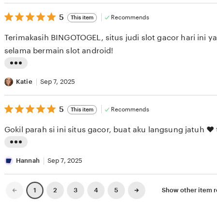
v
s
i
5
t
5
Recommends
This item
out
e
i
of
Terimakasih BINGOTOGEL, situs judi slot gacor hari ini 
5
w
n
stars
selama bermain slot android!
b
g
y
r
L
M
e
i
Katie
Sep 7, 2025
e
v
s
l
i
5
t
5
Recommends
This item
out
i
e
i
of
Gokil par
5
s
w
n
stars
s
b
g
L
a
y
r
i
Hannah
Sep 7, 2025
K
L
e
s
e
e
v
t
Previous
Next
2
3
4
5
Show other item
1
page
page
r
s
i
i
n
l
e
n