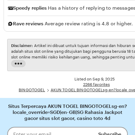
Speedy replies
Has a history of replying to messages
Rave reviews
Average review rating is 4.8 or higher.
Disclaimer:
Artikel ini dibuat untuk tujuan informasi dan hiburan 
adalah situs slot online yang ditujukan bagi pengguna berusia 18 
slot online memiliki risiko kehilangan uang, sehingga penting unt
bertanggung jawab. Penulis tidak menganjurkan pembaca untuk b
Read
penghasilan utama. Semua kemenangan maupun kekalahan sep
the
pada faktor keberuntungan dan manajemen bermain dari masing-m
full
Listed on Sep 9, 2025
description
2266 favorites
BINGOTOGEL
AKUN TOGEL BINGOTOGELsg-en?locale_ove
Situs Terpercaya AKUN TOGEL BINGOTOGELsg-en?
locale_override=SGD|en-GB|SG Rahasia Jackpot
gacor situs slot gacor, casino toto 4d
Subscribe