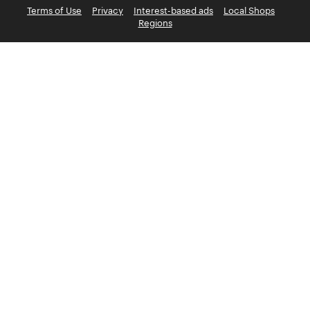
Terms of Use
Privacy
Interest-based ads
Local Shops
Regions