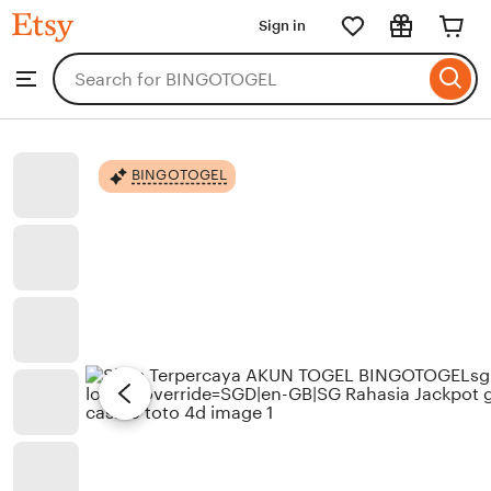
BINGOTOGEL
Sign in
Skip
to
Search
Browse
ontent
for
items
or
shops
BINGOTOGEL