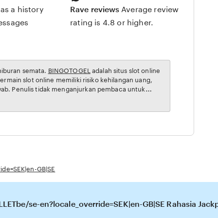
as a history
Rave reviews
Average review
messages
rating is 4.8 or higher.
 hiburan semata.
BINGOTOGEL
adalah situs slot online
ermain slot online memiliki risiko kehilangan uang,
wab. Penulis tidak menganjurkan pembaca untuk
menangan maupun kekalahan sepenuhnya bergantung
 masing-masing individu.
ide=SEK|en-GB|SE
ETbe/se-en?locale_override=SEK|en-GB|SE Rahasia Jackpot