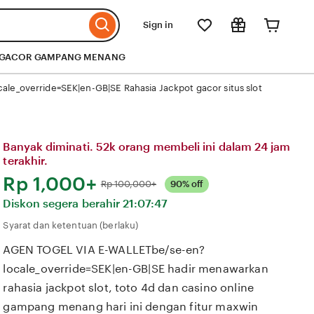
Sign in
 GACOR GAMPANG MENANG
le_override=SEK|en-GB|SE Rahasia Jackpot gacor situs slot
Banyak diminati. 52k orang membeli ini dalam 24 jam
terakhir.
Harga:
Rp 1,000+
Normal:
Rp 100,000+
90% off
Diskon segera berahir
21:07:47
Syarat dan ketentuan (berlaku)
AGEN TOGEL VIA E-WALLETbe/se-en?
locale_override=SEK|en-GB|SE hadir menawarkan
rahasia jackpot slot, toto 4d dan casino online
gampang menang hari ini dengan fitur maxwin