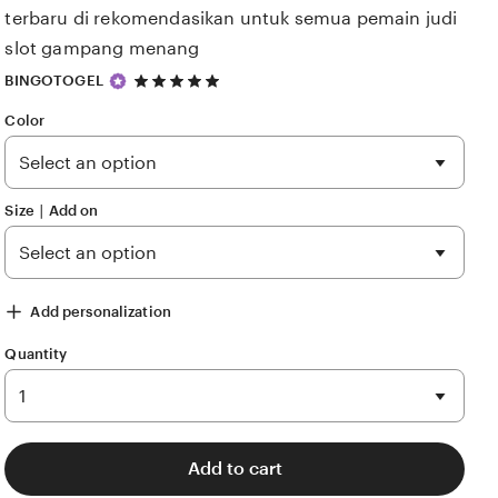
terbaru di rekomendasikan untuk semua pemain judi
slot gampang menang
5
BINGOTOGEL
out
of
Color
5
stars
Size ∣ Add on
Add personalization
Quantity
Add to cart