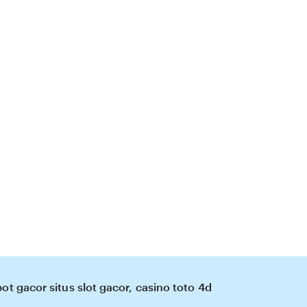
 gacor situs slot gacor, casino toto 4d