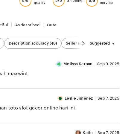
5/5
5/5
5/5
Shipping
quality
service
tiful
As described
Cute
Suggested
Description accuracy (48)
Seller service (19)
Sizing & Fit (1
Melissa Kernan
Sep 9, 2025
asih maxwin!
Leslie Jimenez
Sep 7, 2025
 toto slot gacor online hari ini
Katie
Sep 7, 2025