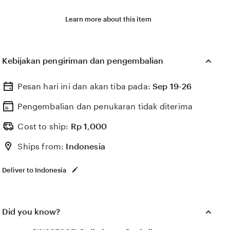
terbaru di rekomendasikan untuk semua pemain judi
Learn more about this item
slot gampang menang
Disebut sebagai situs gacor toto slot terpercaya,
Kebijakan pengiriman dan pengembalian
BINGOTOGEL menyediakan berbagai jenis games slot
online dengan tingkat kemenangan tinggi gampang
Pesan hari ini dan akan tiba pada:
Sep 19-26
menang hari ini. Tentu BINGOTOGEL menjadi pilihan
yang tepat untuk Anda meraih kemenangan dengan
Pengembalian dan penukaran tidak diterima
peluang menang besar di situs tergacor dan terbaik
Cost to ship:
Rp
1,000
hari ini tahun 2025 minimal deposit 1000 rupiah.
Ships from:
Indonesia
Deliver to Indonesia
Did you know?