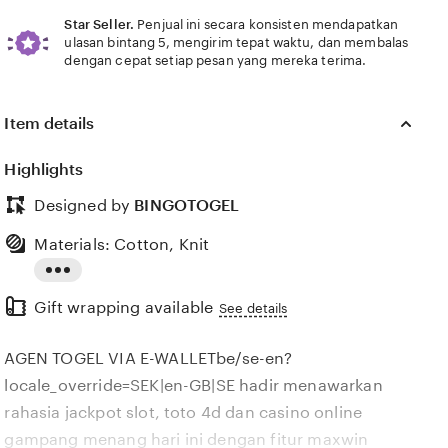
Star Seller.
Penjual ini secara konsisten mendapatkan
ulasan bintang 5, mengirim tepat waktu, dan membalas
dengan cepat setiap pesan yang mereka terima.
Item details
0)
Value (9)
Comfort (8)
Ease of use (2)
Condition (1)
Highlights
Designed by
BINGOTOGEL
Materials: Cotton, Knit
Read
Gift wrapping available
the
See details
full
AGEN TOGEL VIA E-WALLETbe/se-en?
description
locale_override=SEK|en-GB|SE hadir menawarkan
rahasia jackpot slot, toto 4d dan casino online
gampang menang hari ini dengan fitur maxwin