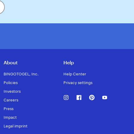
About
Help
BINGOTOGEL, Inc.
Help Center
Policies
Privacy settings
Investors
Instagram
Facebook
Pinterest
Youtube
Careers
Press
Impact
Legal imprint