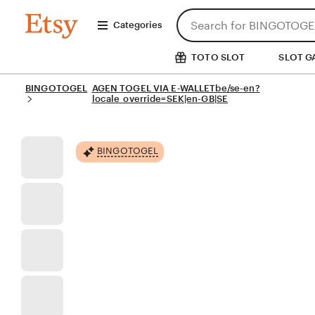
Skip
Search
BINGOTOGEL
to
Categories
for
Content
items
or
TOTO SLOT
SLOT G
shops
BINGOTOGEL
AGEN TOGEL VIA E-WALLETbe/se-en?
locale_override=SEK|en-GB|SE
BINGOTOGEL