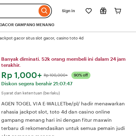
Sign in
 GACOR GAMPANG MENANG
kpot gacor situs slot gacor, casino toto 4d
Banyak diminati. 52k orang membeli ini dalam 24 jam
terakhir.
Harga:
Rp 1,000+
Normal:
Rp 100,000+
90% off
Diskon segera berahir
21:07:47
Syarat dan ketentuan (berlaku)
AGEN TOGEL VIA E-WALLETbe/pl/ hadir menawarkan
rahasia jackpot slot, toto 4d dan casino online
gampang menang hari ini dengan fitur maxwin
terbaru di rekomendasikan untuk semua pemain judi