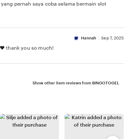
ni yang pernah saya coba selama bermain slot
Hannah
Sep 7, 2025
Gokil parah si ini situs gacor, buat aku langsung jatuh ❤️ thank you so much!
Show other item reviews from BINGOTOGEL