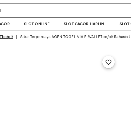
ACOR
SLOT ONLINE
SLOT GACOR HARI INI
SLOT
Tbe/pl/
Situs Terpercaya AGEN TOGEL VIA E-WALLETbe/pl/ Rahasia Jac
 | 
Add
to
Favorites