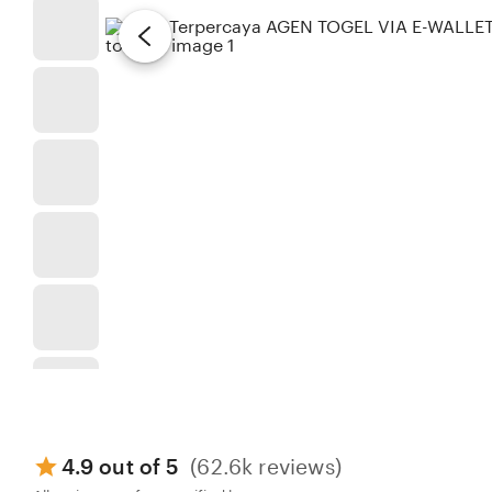
4.9 out of 5
(62.6k reviews)