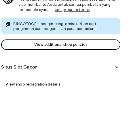
siap membantu Anda untuk semua pembelian yang
memenuhi syarat —
see program terms
BINGOTOGEL mengimbangi emisi karbon dari
pengiriman dan pengemasan pada pembelian ini.
View additional shop policies
Situs Slot Gacor
View shop registration details