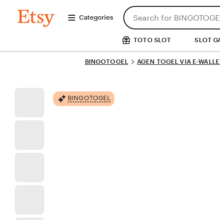
Skip
Search
BINGOTOGEL
to
Categories
for
Content
items
or
TOTO SLOT
SLOT G
shops
BINGOTOGEL
AGEN TOGEL VIA E-WALLE
BINGOTOGEL