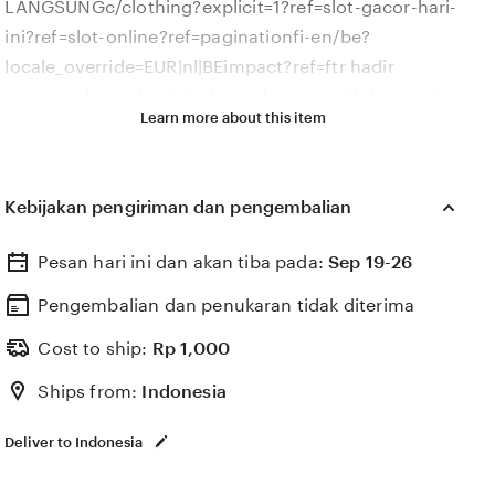
LANGSUNGc/clothing?explicit=1?ref=slot-gacor-hari-
ini?ref=slot-online?ref=paginationfi-en/be?
locale_override=EUR|nl|BEimpact?ref=ftr hadir
menawarkan rahasia jackpot slot, toto 4d dan casino
Learn more about this item
online gampang menang hari ini dengan fitur
maxwin terbaru di rekomendasikan untuk semua
pemain judi slot gampang menang
Kebijakan pengiriman dan pengembalian
Disebut sebagai situs gacor toto slot terpercaya,
Pesan hari ini dan akan tiba pada:
Sep 19-26
BINGOTOGEL menyediakan berbagai jenis games slot
online dengan tingkat kemenangan tinggi gampang
Pengembalian dan penukaran tidak diterima
menang hari ini. Tentu BINGOTOGEL menjadi pilihan
Cost to ship:
Rp
1,000
yang tepat untuk Anda meraih kemenangan dengan
Ships from:
Indonesia
peluang menang besar di situs tergacor dan terbaik
hari ini tahun 2025 minimal deposit 1000 rupiah.
Deliver to Indonesia