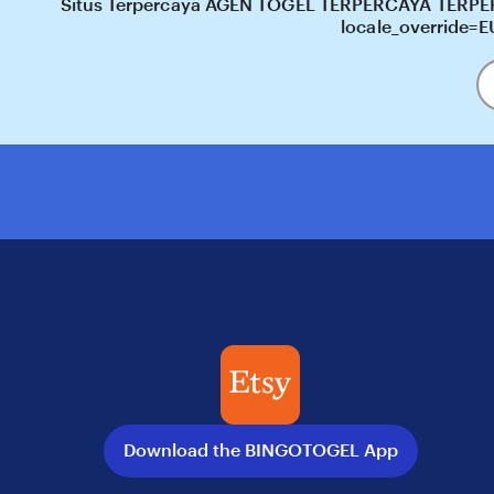
Situs Terpercaya AGEN TOGEL TERPERCAYA TERPERCA
locale_override=E
En
y
em
Download the BINGOTOGEL App