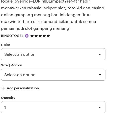
locale_override=EUR|nl|BEimpact?ref=ftr hadir
menawarkan rahasia jackpot slot, toto 4d dan casino
online gampang menang hari ini dengan fitur
maxwin terbaru di rekomendasikan untuk semua
pemain judi slot gampang menang
5
BINGOTOGEL
out
of
Color
5
stars
Size ∣ Add on
Add personalization
Quantity