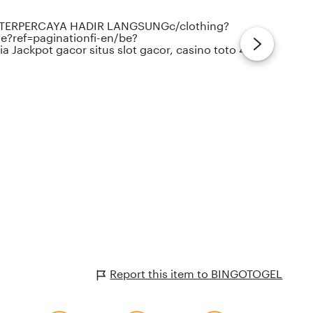
Report this item to BINGOTOGEL