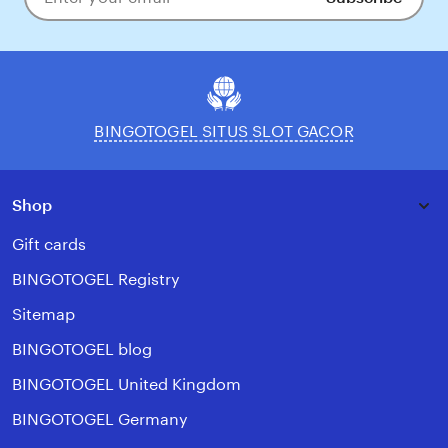
Enter
your
email
BINGOTOGEL SITUS SLOT GACOR
Shop
Gift cards
BINGOTOGEL Registry
Sitemap
BINGOTOGEL blog
BINGOTOGEL United Kingdom
BINGOTOGEL Germany