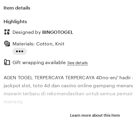
Item details
Highlights
Designed by
BINGOTOGEL
Materials: Cotton, Knit
Read
Gift wrapping available
the
See details
full
AGEN TOGEL TERPERCAYA TERPERCAYA 4Dno-en/ hadir 
description
jackpot slot, toto 4d dan casino online gampang menang 
maxwin terbaru di rekomendasikan untuk semua pemain
menang
Learn more about this item
Disebut sebagai situs gacor toto slot terpercaya, BIN
berbagai jenis games slot online dengan tingkat keme