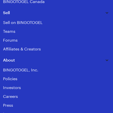
BINGOTOGEL Canada
Sell
Sell on BINGOTOGEL
Teams
Forums
Affiliates & Creators
About
BINGOTOGEL, Inc.
Policies
Investors
Careers
Press