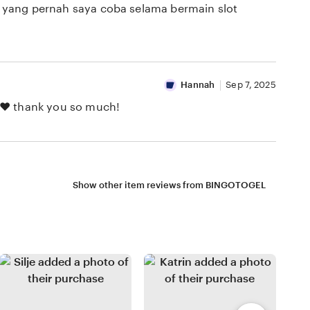
ni yang pernah saya coba selama bermain slot
Hannah
Sep 7, 2025
Gokil parah si ini situs gacor, buat aku langsung jatuh ❤️ thank you so much!
Show other item reviews from BINGOTOGEL