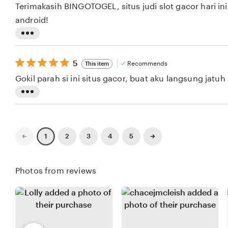
r
Terimakasih BINGOTOGEL, situs judi slot gacor hari i
of
t
5
e
android!
i
stars
v
n
L
i
g
i
e
5
r
5
Recommends
This item
s
out
w
e
of
t
b
5
v
i
stars
L
y
i
n
i
M
e
g
s
e
w
Previous
Next
r
2
3
4
5
1
t
page
page
l
b
e
i
i
y
v
n
s
Photos from reviews
L
i
g
s
e
e
r
a
s
w
e
K
l
b
v
e
i