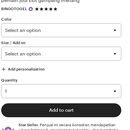
pemain judi slot gampang menang
5
BINGOTOGEL
out
of
Color
5
stars
Size ∣ Add on
Add personalization
Quantity
Add to cart
Star Seller.
Penjual ini secara konsisten mendapatkan