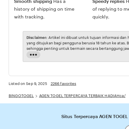
Smooth shipping
Has a
Speedy replies
H
history of shipping on time
of replying to 
with tracking.
quickly.
Disclaimer:
Artikel ini dibuat untuk tujuan informasi dan
yang ditujukan bagi pengguna berusia 18 tahun ke atas. B
sehingga penting untuk bermain secara bertanggung ja
berjudi sebagai sumber penghasilan utama. Semua ke
Read
pada faktor keberuntungan dan manajemen bermain dari
the
full
description
Listed on Sep 9, 2025
2266 favorites
BINGOTOGEL
AGEN TOGEL TERPERCAYA TERBAIK HADIAHca/
Situs Terpercaya AGEN TOGEL 