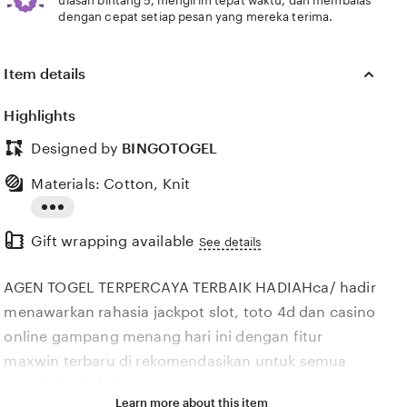
ulasan bintang 5, mengirim tepat waktu, dan membalas
dengan cepat setiap pesan yang mereka terima.
Item details
Highlights
0)
Value (9)
Comfort (8)
Ease of use (2)
Condition (1)
Designed by
BINGOTOGEL
Materials: Cotton, Knit
Read
Gift wrapping available
the
See details
full
AGEN TOGEL TERPERCAYA TERBAIK HADIAHca/ hadir
description
menawarkan rahasia jackpot slot, toto 4d dan casino
online gampang menang hari ini dengan fitur
maxwin terbaru di rekomendasikan untuk semua
pemain judi slot gampang menang
Learn more about this item