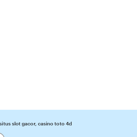
us slot gacor, casino toto 4d