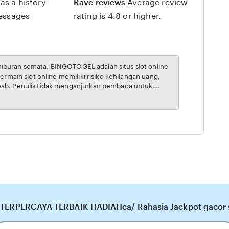
as a history
Rave reviews
Average review
messages
rating is 4.8 or higher.
 hiburan semata.
BINGOTOGEL
adalah situs slot online
ermain slot online memiliki risiko kehilangan uang,
wab. Penulis tidak menganjurkan pembaca untuk
menangan maupun kekalahan sepenuhnya bergantung
 masing-masing individu.
TERPERCAYA TERBAIK HADIAHca/ Rahasia Jackpot gacor sit