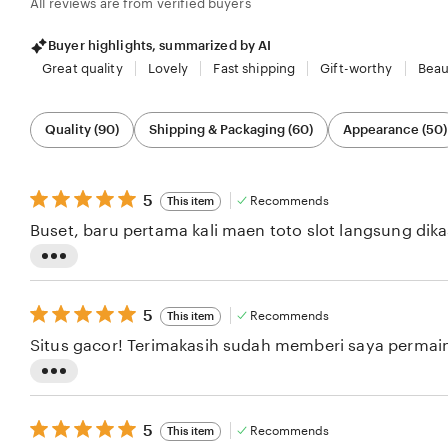
All reviews are from verified buyers
Buyer highlights, summarized by AI
Great quality
Lovely
Fast shipping
Gift-worthy
Beau
Filter
Quality (90)
Shipping & Packaging (60)
Appearance (50)
by
category
5
5
Recommends
This item
out
Buset, baru pertama kali maen toto slot langsung dik
of
5
stars
L
i
5
5
Recommends
This item
s
out
Situs gacor! Terimakasih sudah memberi saya permainan
of
t
5
i
stars
L
n
i
5
g
5
Recommends
This item
s
out