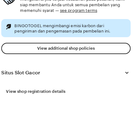
siap membantu Anda untuk semua pembelian yang
memenuhi syarat —
see program terms
BINGOTOGEL mengimbangi emisi karbon dari
pengiriman dan pengemasan pada pembelian ini.
View additional shop policies
Situs Slot Gacor
View shop registration details