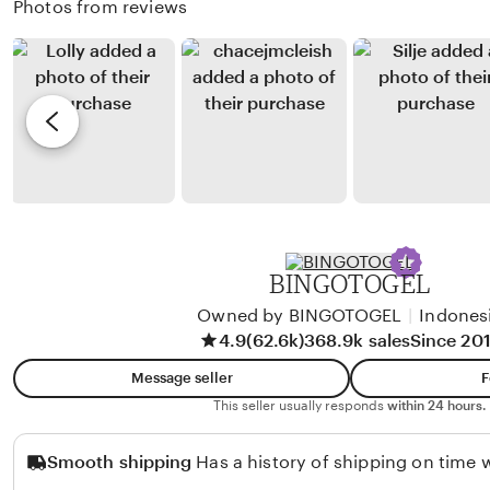
Photos from reviews
a
i
w
g
n
e
b
r
J
y
e
i
K
v
m
a
i
e
t
e
n
i
w
e
e
b
z
y
BINGOTOGEL
H
Owned by BINGOTOGEL
|
Indones
a
4.9
(62.6k)
368.9k sales
Since 20
n
n
Message seller
F
a
This seller usually responds
within 24 hours.
h
Smooth shipping
Has a history of shipping on time w