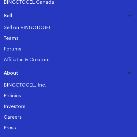
BINGOTOGEL Canada
Sell
Sell on BINGOTOGEL
Teams
Forums
Affiliates & Creators
About
BINGOTOGEL, Inc.
Policies
Investors
Careers
Press