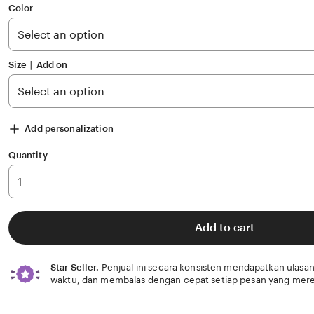
of
Color
5
stars
Size ∣ Add on
Add personalization
Quantity
Add to cart
Star Seller.
Penjual ini secara konsisten mendapatkan ulasan
waktu, dan membalas dengan cepat setiap pesan yang mere