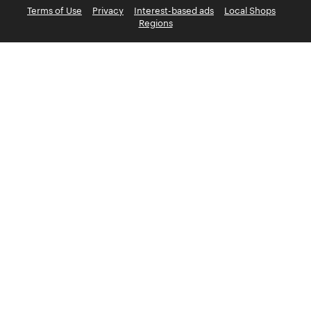
Terms of Use
Privacy
Interest-based ads
Local Shops
Regions