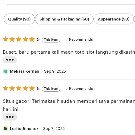
Filter
Quality (90)
Shipping & Packaging (60)
Appearance (50)
by
category
5
5
Recommends
This item
out
of
Buset, baru pertama kali maen toto slot langsung dikasi
5
stars
L
i
Melissa Kernan
Sep 9, 2025
s
5
t
5
Recommends
This item
out
i
of
Situs gacor! Terimakasih sudah memberi saya permainan 
5
n
stars
hari ini
g
r
L
e
i
Leslie Jimenez
Sep 7, 2025