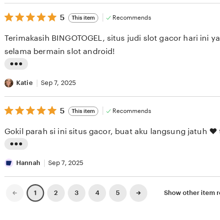
v
s
i
5
t
5
Recommends
This item
out
e
i
of
Terimakasih BINGOTOGEL, situs judi slot gacor hari ini 
5
w
n
stars
selama bermain slot android!
b
g
y
r
L
M
e
i
Katie
Sep 7, 2025
e
v
s
l
i
5
t
5
Recommends
This item
out
i
e
i
of
Gokil par
5
s
w
n
stars
s
b
g
L
a
y
r
i
Hannah
Sep 7, 2025
K
L
e
s
e
e
v
t
Previous
Next
2
3
4
5
Show other item
1
page
page
r
s
i
i
n
l
e
n