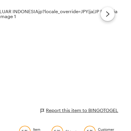
Report this item to BINGOTOGEL
Item
Customer