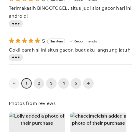
s
out
r
Terimakasih BINGOTOGEL, situs judi slot gacor hari i
of
t
5
e
android!
i
stars
v
n
L
i
g
i
e
5
r
5
Recommends
This item
s
out
w
e
of
t
b
5
v
i
stars
L
y
i
n
i
M
e
g
s
e
w
Previous
Next
r
2
3
4
5
1
t
page
page
l
b
e
i
i
y
v
n
s
Photos from reviews
L
i
g
s
e
e
r
a
s
w
e
K
l
b