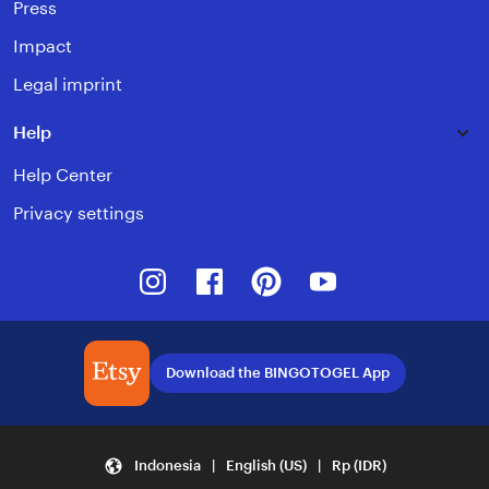
Press
Impact
Legal imprint
Help
Help Center
Privacy settings
Instagram
Facebook
Pinterest
Youtube
Download the BINGOTOGEL App
Indonesia | English (US) | Rp (IDR)