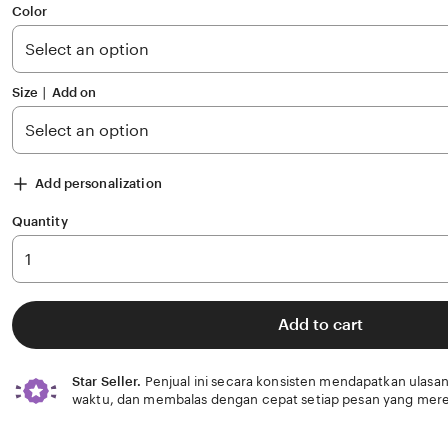
of
Color
5
stars
Size ∣ Add on
Add personalization
Quantity
Add to cart
Star Seller.
Penjual ini secara konsisten mendapatkan ulasan
waktu, dan membalas dengan cepat setiap pesan yang mere