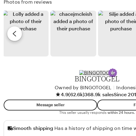
Photos from reviews
a
i
w
g
n
e
b
r
J
y
e
i
K
v
m
a
i
e
t
e
n
i
w
e
e
b
z
y
BINGOTOGEL
H
Owned by BINGOTOGEL
|
Indones
a
4.9
(62.6k)
368.9k sales
Since 20
n
n
Message seller
F
a
This seller usually responds
within 24 hours.
h
Smooth shipping
Has a history of shipping on time w