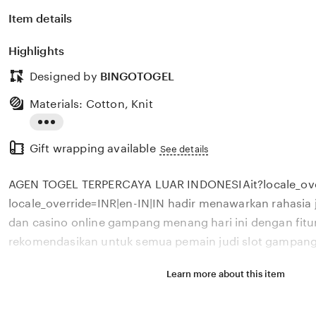
Item details
Highlights
Designed by
BINGOTOGEL
Materials: Cotton, Knit
Read
Gift wrapping available
the
See details
full
AGEN TOGEL TERPERCAYA LUAR INDONESIAit?locale_overr
description
locale_override=INR|en-IN|IN hadir menawarkan rahasia j
dan casino online gampang menang hari ini dengan fitu
rekomendasikan untuk semua pemain judi slot gampa
Learn more about this item
Disebut sebagai situs gacor toto slot terpercaya, BIN
berbagai jenis games slot online dengan tingkat keme