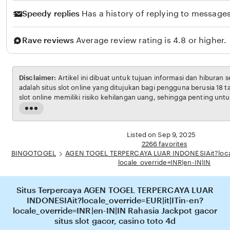
Speedy replies
Has a history of replying to messages
Rave reviews
Average review rating is 4.8 or higher.
Disclaimer:
Artikel ini dibuat untuk tujuan informasi dan hiburan 
adalah situs slot online yang ditujukan bagi pengguna berusia 18 
slot online memiliki risiko kehilangan uang, sehingga penting unt
bertanggung jawab. Penulis tidak menganjurkan pembaca untuk b
Read
penghasilan utama. Semua kemenangan maupun kekalahan sep
the
pada faktor keberuntungan dan manajemen bermain dari masing-m
full
Listed on Sep 9, 2025
description
2266 favorites
BINGOTOGEL
AGEN TOGEL TERPERCAYA LUAR INDONESIAit?locale
locale_override=INR|en-IN|IN
Situs Terpercaya AGEN TOGEL TERPERCAYA LUAR
INDONESIAit?locale_override=EUR|it|ITin-en?
locale_override=INR|en-IN|IN Rahasia Jackpot gacor
situs slot gacor, casino toto 4d