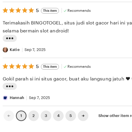
v
s
i
5
t
5
Recommends
This item
out
e
i
of
Terimakasih BINGOTOGEL, situs judi slot gacor hari ini 
5
w
n
stars
selama bermain slot android!
b
g
y
r
L
M
e
i
Katie
Sep 7, 2025
e
v
s
l
i
5
t
5
Recommends
This item
out
i
e
i
of
Gokil par
5
s
w
n
stars
s
b
g
L
a
y
r
i
Hannah
Sep 7, 2025
K
L
e
s
e
e
v
t
Previous
Next
2
3
4
5
Show other item
1
page
page
r
s
i
i
n
l
e
n