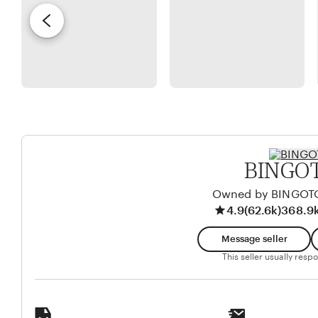
v
e
i
y
i
r
e
K
e
n
J
a
w
a
i
t
b
n
m
i
y
e
e
H
n
a
e
n
z
BINGO
n
a
Owned by BINGOT
4.9
(62.6k)
368.9k
h
Message seller
This seller usually res