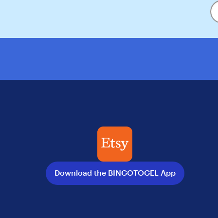
En
y
em
Download the BINGOTOGEL App