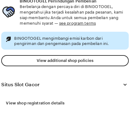
BINGOTOGEL Perlindungan Pembelian
Berbelanja dengan percaya diri di BINGOTOGEL,
mengetahui jika terjadi kesalahan pada pesanan, kami
siap membantu Anda untuk semua pembelian yang
memenuhi syarat —
see program terms
BINGOTOGEL mengimbangi emisi karbon dari
pengiriman dan pengemasan pada pembelian ini.
View additional shop policies
Situs Slot Gacor
View shop registration details