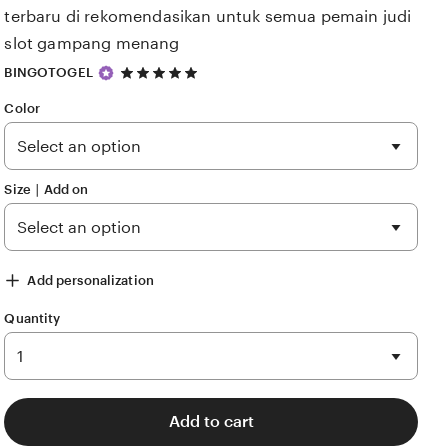
terbaru di rekomendasikan untuk semua pemain judi
slot gampang menang
5
BINGOTOGEL
out
of
Color
5
stars
Size ∣ Add on
Add personalization
Quantity
Add to cart