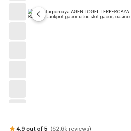
4.9 out of 5
(62.6k reviews)