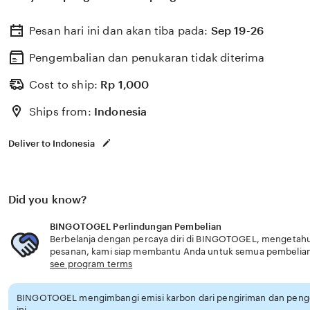
terbaik hari ini tahun 2025 minimal deposit 1000 rupiah.
Pesan hari ini dan akan tiba pada:
Sep 19-26
Pengembalian dan penukaran tidak diterima
Cost to ship:
Rp
1,000
Ships from:
Indonesia
Deliver to Indonesia
Did you know?
BINGOTOGEL Perlindungan Pembelian
Berbelanja dengan percaya diri di BINGOTOGEL, mengetahui 
pesanan, kami siap membantu Anda untuk semua pembelia
see program terms
BINGOTOGEL mengimbangi emisi karbon dari pengiriman dan pen
ini.