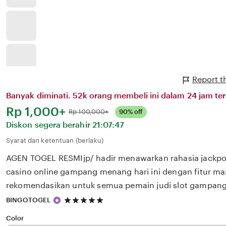
Report t
Banyak diminati. 52k orang membeli ini dalam 24 jam ter
Harga:
Rp 1,000+
Normal:
Rp 100,000+
90% off
Diskon segera berahir
21:07:47
Syarat dan ketentuan (berlaku)
AGEN TOGEL RESMIjp/ hadir menawarkan rahasia jackpot
casino online gampang menang hari ini dengan fitur ma
rekomendasikan untuk semua pemain judi slot gampa
5
BINGOTOGEL
out
of
Color
5