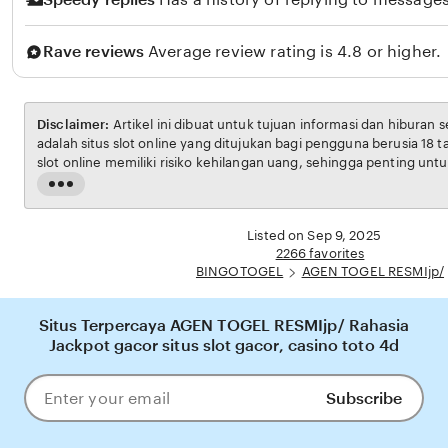
Rave reviews
Average review rating is 4.8 or higher.
Disclaimer:
Artikel ini dibuat untuk tujuan informasi dan hiburan 
adalah situs slot online yang ditujukan bagi pengguna berusia 18 
slot online memiliki risiko kehilangan uang, sehingga penting unt
bertanggung jawab. Penulis tidak menganjurkan pembaca untuk b
Read
penghasilan utama. Semua kemenangan maupun kekalahan sep
the
pada faktor keberuntungan dan manajemen bermain dari masing-m
full
Listed on Sep 9, 2025
description
2266 favorites
BINGOTOGEL
AGEN TOGEL RESMIjp/
Situs Terpercaya AGEN TOGEL RESMIjp/ Rahasia
Jackpot gacor situs slot gacor, casino toto 4d
Subscribe
Enter
your
email