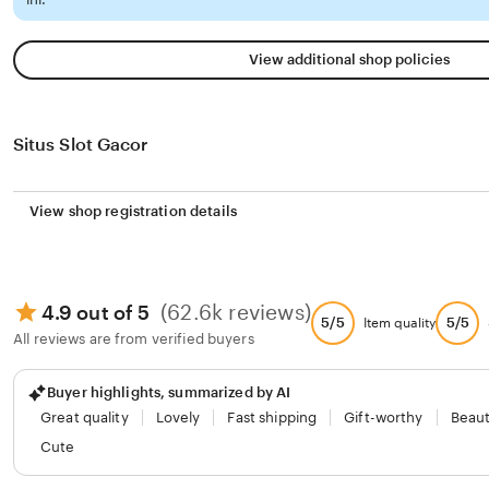
View additional shop policies
Situs Slot Gacor
View shop registration details
(62.6k reviews)
4.9 out of 5
5/5
5/5
Item quality
All reviews are from verified buyers
Buyer highlights, summarized by AI
Great quality
Lovely
Fast shipping
Gift-worthy
Beaut
Cute