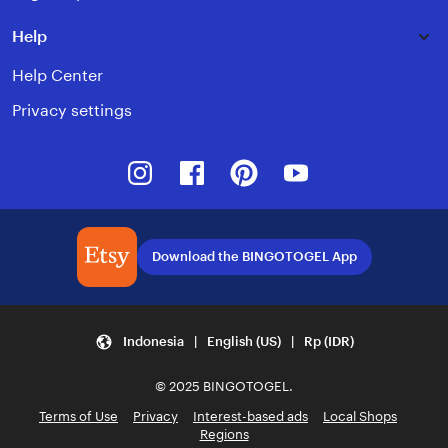
Help
Help Center
Privacy settings
Instagram
Facebook
Pinterest
Youtube
Download the BINGOTOGEL App
Indonesia | English (US) | Rp (IDR)
© 2025 BINGOTOGEL.
Terms of Use
Privacy
Interest-based ads
Local Shops
Regions