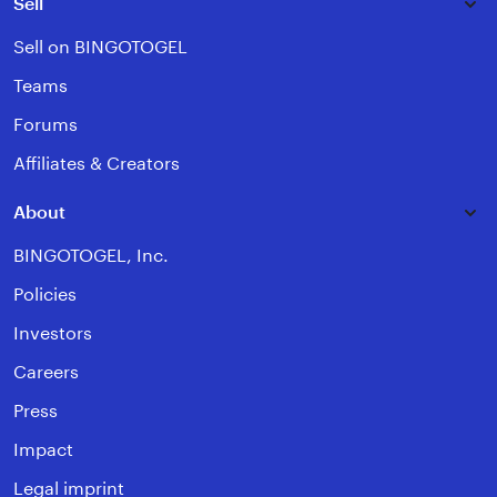
Sell
Sell on BINGOTOGEL
Teams
Forums
Affiliates & Creators
About
BINGOTOGEL, Inc.
Policies
Investors
Careers
Press
Impact
Legal imprint