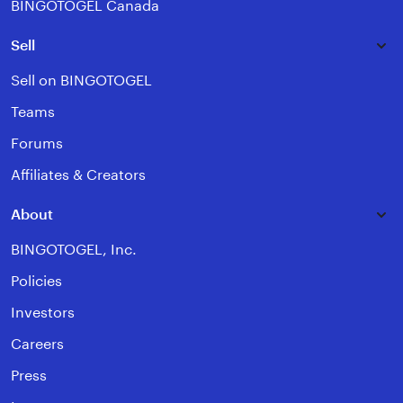
BINGOTOGEL Canada
Sell
Sell on BINGOTOGEL
Teams
Forums
Affiliates & Creators
About
BINGOTOGEL, Inc.
Policies
Investors
Careers
Press