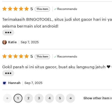
v
s
i
5
t
5
Recommends
This item
out
e
i
of
Terimakasih BINGOTOGEL, situs judi slot gacor hari ini 
5
w
n
stars
selama bermain slot android!
b
g
y
r
L
M
e
i
Katie
Sep 7, 2025
e
v
s
l
i
5
t
5
Recommends
This item
out
i
e
i
of
Gokil par
5
s
w
n
stars
s
b
g
L
a
y
r
i
Hannah
Sep 7, 2025
K
L
e
s
e
e
v
t
Previous
Next
2
3
4
5
Show other item
1
page
page
r
s
i
i
n
l
e
n