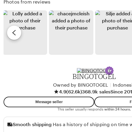
Photos from reviews
a
i
w
g
n
e
b
r
J
y
e
i
K
v
m
a
i
e
t
e
n
i
w
e
e
b
z
y
BINGOTOGEL
H
Owned by BINGOTOGEL
|
Indones
a
4.9
(62.6k)
368.9k sales
Since 20
n
n
Message seller
F
a
This seller usually responds
within 24 hours.
h
Smooth shipping
Has a history of shipping on time w