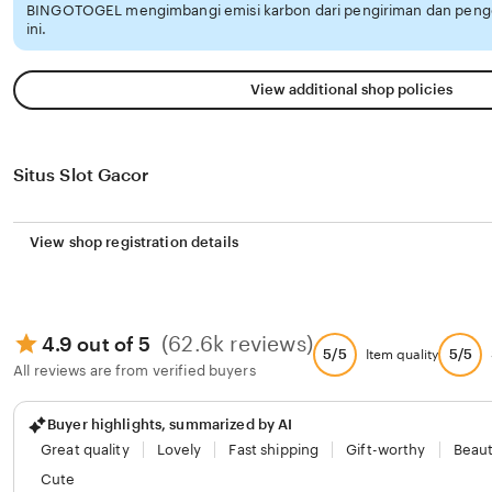
BINGOTOGEL mengimbangi emisi karbon dari pengiriman dan pen
ini.
View additional shop policies
Situs Slot Gacor
View shop registration details
(62.6k reviews)
4.9 out of 5
5/5
5/5
Item quality
All reviews are from verified buyers
Buyer highlights, summarized by AI
Great quality
Lovely
Fast shipping
Gift-worthy
Beaut
Cute