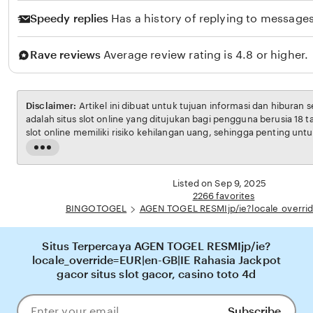
Speedy replies
Has a history of replying to messages
Rave reviews
Average review rating is 4.8 or higher.
Disclaimer:
Artikel ini dibuat untuk tujuan informasi dan hiburan 
adalah situs slot online yang ditujukan bagi pengguna berusia 18 
slot online memiliki risiko kehilangan uang, sehingga penting unt
bertanggung jawab. Penulis tidak menganjurkan pembaca untuk b
Read
penghasilan utama. Semua kemenangan maupun kekalahan sep
the
pada faktor keberuntungan dan manajemen bermain dari masing-m
full
Listed on Sep 9, 2025
description
2266 favorites
BINGOTOGEL
AGEN TOGEL RESMIjp/ie?locale_overri
Situs Terpercaya AGEN TOGEL RESMIjp/ie?
locale_override=EUR|en-GB|IE Rahasia Jackpot
gacor situs slot gacor, casino toto 4d
Subscribe