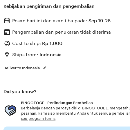
menang hari ini. Tentu BINGOTOGEL menjadi pilihan ya
Kebijakan pengiriman dan pengembalian
meraih kemenangan dengan peluang menang besar di si
terbaik hari ini tahun 2025 minimal deposit 1000 rupiah.
Pesan hari ini dan akan tiba pada:
Sep 19-26
Pengembalian dan penukaran tidak diterima
Cost to ship:
Rp
1,000
Ships from:
Indonesia
Deliver to Indonesia
Did you know?
BINGOTOGEL Perlindungan Pembelian
Berbelanja dengan percaya diri di BINGOTOGEL, mengetahui 
pesanan, kami siap membantu Anda untuk semua pembelia
see program terms