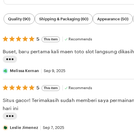
Filter
Quality (90)
Shipping & Packaging (60)
Appearance (50)
by
category
5
5
Recommends
This item
out
of
Buset, baru pertama kali maen toto slot langsung dikasi
5
stars
L
i
Melissa Kernan
Sep 9, 2025
s
5
t
5
Recommends
This item
out
i
of
Situs gacor! Terimakasih sudah memberi saya permainan 
5
n
stars
hari ini
g
r
L
e
i
Leslie Jimenez
Sep 7, 2025