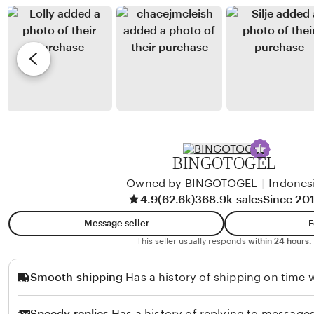
n
e
b
r
J
y
e
i
K
v
m
a
i
e
t
e
n
i
w
e
e
b
z
y
BINGOTOGEL
H
Owned by BINGOTOGEL
|
Indones
a
4.9
(62.6k)
368.9k sales
Since 20
n
n
Message seller
F
a
This seller usually responds
within 24 hours.
h
Smooth shipping
Has a history of shipping on time w
Speedy replies
Has a history of replying to messages