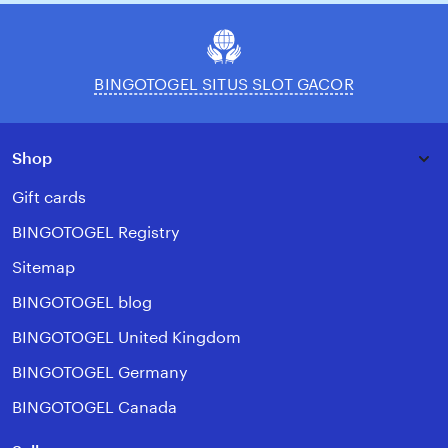
BINGOTOGEL SITUS SLOT GACOR
Shop
Gift cards
BINGOTOGEL Registry
Sitemap
BINGOTOGEL blog
BINGOTOGEL United Kingdom
BINGOTOGEL Germany
BINGOTOGEL Canada