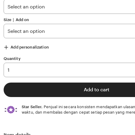
stars
Size ∣ Add on
Add personalization
Quantity
Add to cart
Star Seller.
Penjual ini secara konsisten mendapatkan ulasan
waktu, dan membalas dengan cepat setiap pesan yang mere
Item details