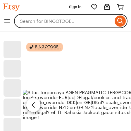
BINGOTOGEL
Sign in
Skip
to
Search
Browse
ontent
for
items
or
shops
BINGOTOGEL