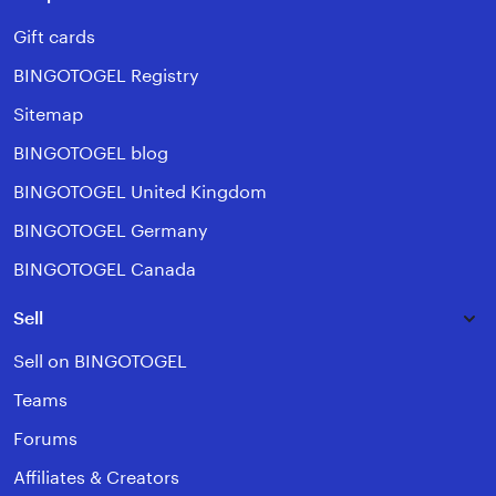
Gift cards
BINGOTOGEL Registry
Sitemap
BINGOTOGEL blog
BINGOTOGEL United Kingdom
BINGOTOGEL Germany
BINGOTOGEL Canada
Sell
Sell on BINGOTOGEL
Teams
Forums
Affiliates & Creators