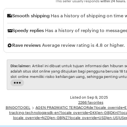
a
This seller usually responds
within 24 hours.
h
Smooth shipping
Has a history of shipping on time w
Speedy replies
Has a history of replying to messages
Rave reviews
Average review rating is 4.8 or higher.
Disclaimer:
Artikel ini dibuat untuk tujuan informasi dan hiburan 
adalah situs slot online yang ditujukan bagi pengguna berusia 18 
slot online memiliki risiko kehilangan uang, sehingga penting unt
bertanggung jawab. Penulis tidak menganjurkan pembaca untuk b
Read
penghasilan utama. Semua kemenangan maupun kekalahan sep
the
pada faktor keberuntungan dan manajemen bermain dari masing-m
full
Listed on Sep 9, 2025
description
2266 favorites
BINGOTOGEL
AGEN PRAGMATIC TERGACORde?locale_override=EU
tracking-technologiesdk-en?locale_override=DKK|en-GB|DKnl?loca
locale_override=NZD|en-GB|NZ?locale_override=USD|en-US|USpre