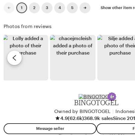
e
e
v
t
Previous
Next
2
3
4
5
Show other item
1
page
page
r
s
i
i
n
l
e
n
Photos from reviews
a
i
w
g
n
e
b
r
J
y
e
i
K
v
m
a
i
e
t
e
n
i
w
e
e
b
z
y
BINGOTOGEL
H
Owned by BINGOTOGEL
|
Indones
a
4.9
(62.6k)
368.9k sales
Since 20
n
n
Message seller
F