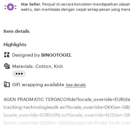
Star Seller.
Penjual ini secara konsisten mendapatkan ulasan
waktu, dan membalas dengan cepat setiap pesan yang mere
Item details
Highlights
Designed by
BINGOTOGEL
Materials: Cotton, Knit
Read
Gift wrapping available
the
See details
full
AGEN PRAGMATIC TERGACORde?locale_override=EUR|de|
description
tracking-technologiesdk-en?locale_override=DKK|en-GB
locale_override=EUR|nl|NLnz?locale_override=NZD|en-G
locale_override=USD|en-US|USpress?ref=ftrde/ hadir me