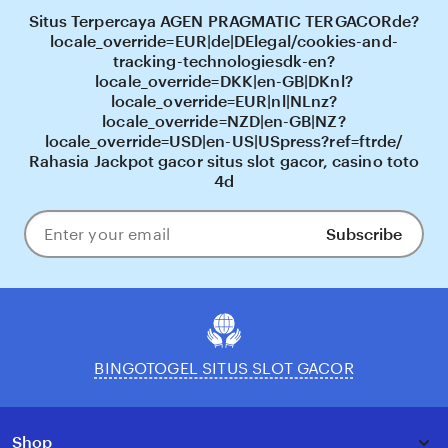
Situs Terpercaya AGEN PRAGMATIC TERGACORde?
locale_override=EUR|de|DElegal/cookies-and-
tracking-technologiesdk-en?
locale_override=DKK|en-GB|DKnl?
locale_override=EUR|nl|NLnz?
locale_override=NZD|en-GB|NZ?
locale_override=USD|en-US|USpress?ref=ftrde/
Rahasia Jackpot gacor situs slot gacor, casino toto
4d
Subscribe
Enter
your
email
BINGOTOGEL SITUS SLOT GACOR
Shop