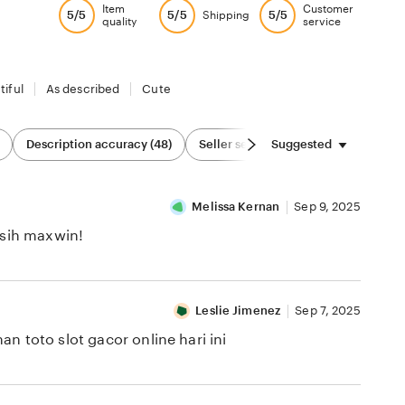
Item
Customer
5/5
5/5
5/5
Shipping
quality
service
tiful
As described
Cute
Suggested
Description accuracy (48)
Seller service (19)
Sizing & Fit (1
Melissa Kernan
Sep 9, 2025
asih maxwin!
Leslie Jimenez
Sep 7, 2025
 toto slot gacor online hari ini