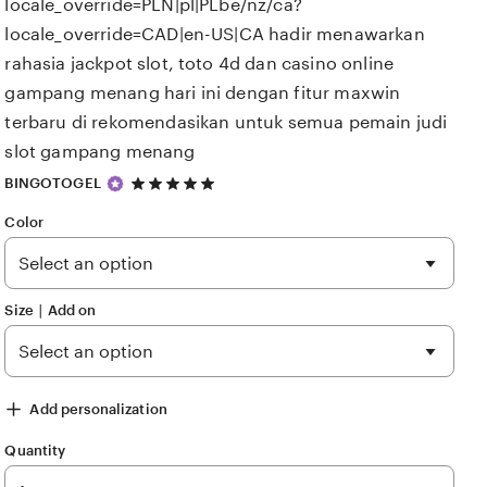
locale_override=PLN|pl|PLbe/nz/ca?
locale_override=CAD|en-US|CA hadir menawarkan
rahasia jackpot slot, toto 4d dan casino online
gampang menang hari ini dengan fitur maxwin
terbaru di rekomendasikan untuk semua pemain judi
slot gampang menang
5
BINGOTOGEL
out
of
Color
5
stars
Size ∣ Add on
Add personalization
Quantity