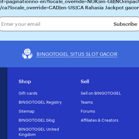
f=paginationno-en?locale_override=NOK|en-GB|NOimpact?r
/ca?locale_override=CAD|en-US|CA Rahasia Jackpot gacor s
Subscribe
ter
our
ail
BINGOTOGEL SITUS SLOT GACOR
Shop
Sell
Gift cards
Sell on BINGOTOGEL
BINGOTOGEL Registry
Teams
Sitemap
Forums
BINGOTOGEL blog
Affiliates & Creators
BINGOTOGEL United
Kingdom