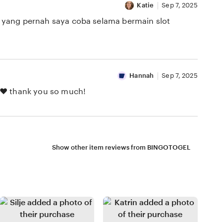
Katie
Sep 7, 2025
ni yang pernah saya coba selama bermain slot
Hannah
Sep 7, 2025
Gokil parah si ini situs gacor, buat aku langsung jatuh ❤️ thank you so much!
Show other item reviews from BINGOTOGEL