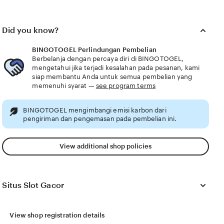
Did you know?
BINGOTOGEL Perlindungan Pembelian
Berbelanja dengan percaya diri di BINGOTOGEL,
mengetahui jika terjadi kesalahan pada pesanan, kami
siap membantu Anda untuk semua pembelian yang
memenuhi syarat —
see program terms
BINGOTOGEL mengimbangi emisi karbon dari
pengiriman dan pengemasan pada pembelian ini.
View additional shop policies
Situs Slot Gacor
View shop registration details