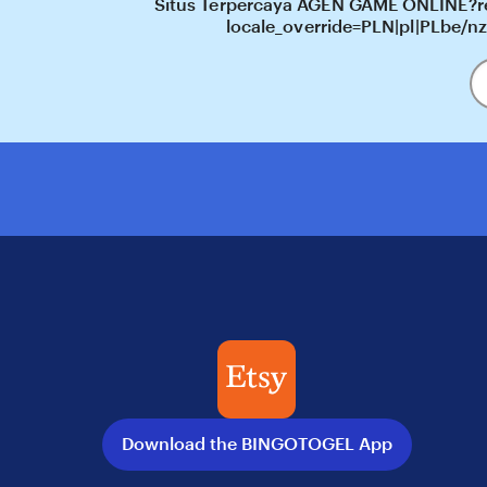
Situs Terpercaya AGEN GAME ONLINE?re
locale_override=PLN|pl|PLbe/nz
En
y
em
Download the BINGOTOGEL App