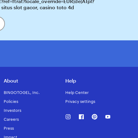
ef=ftrat?locale_override=EUR|de|ATpl?
itus slot gacor, casino toto 4d
About
Help
BINGOTOGEL, Inc.
Help Center
Policies
Privacy settings
Investors
Instagram
Facebook
Pinterest
Youtube
Careers
Press
Impact