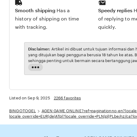
Smooth shipping
Has a
Speedy replies
H
history of shipping on time
of replying to 
with tracking.
quickly.
Disclaimer:
Artikel ini dibuat untuk tujuan informasi dan
yang ditujukan bagi pengguna berusia 18 tahun ke atas. B
sehingga penting untuk bermain secara bertanggung ja
berjudi sebagai sumber penghasilan utama. Semua ke
Read
pada faktor keberuntungan dan manajemen bermain dari
the
full
description
Listed on Sep 9, 2025
2266 favorites
BINGOTOGEL
AGEN GAME ONLINE?ref=paginationno-en?locale
locale_override=EUR|de|ATpl?locale_override=PLN|pl|PLbe/nz/ca?