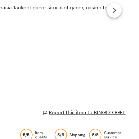
Report this item to BINGOTOGEL
Item
Customer
5/5
5/5
5/5
Shipping
quality
service