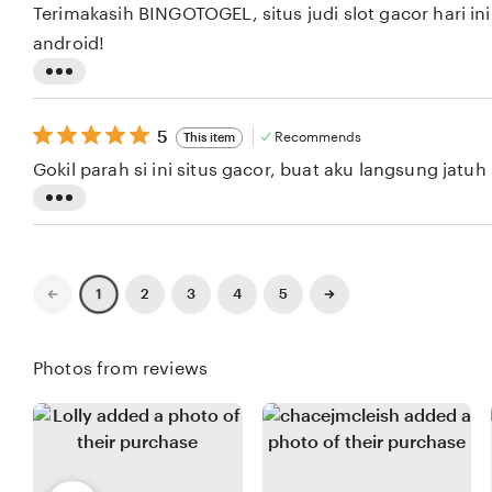
r
Terimakasih BINGOTOGEL, situs judi slot gacor hari i
of
t
5
e
android!
i
stars
v
n
L
i
g
i
e
5
r
5
Recommends
This item
s
out
w
e
of
t
b
5
v
i
stars
L
y
i
n
i
M
e
g
s
e
w
Previous
Next
r
2
3
4
5
1
t
page
page
l
b
e
i
i
y
v
n
s
Photos from reviews
L
i
g
s
e
e
r
a
s
w
e
K
l
b
v
e
i