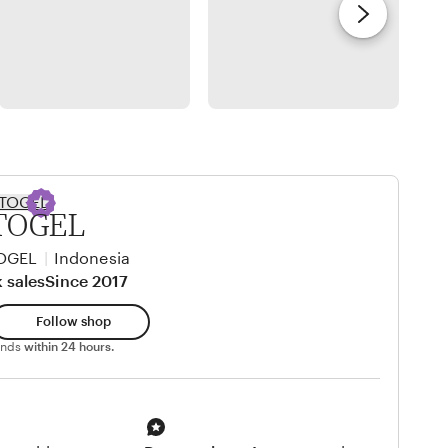
TOGEL
OGEL
|
Indonesia
 sales
Since 2017
Follow shop
ponds
within 24 hours.