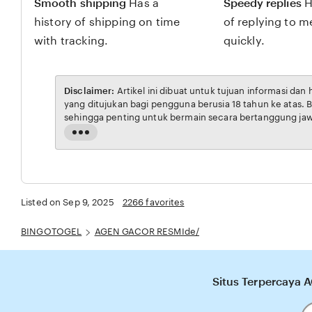
Smooth shipping
Has a
Speedy replies
H
history of shipping on time
of replying to 
with tracking.
quickly.
Disclaimer:
Artikel ini dibuat untuk tujuan informasi dan
yang ditujukan bagi pengguna berusia 18 tahun ke atas. B
sehingga penting untuk bermain secara bertanggung ja
berjudi sebagai sumber penghasilan utama. Semua ke
Read
pada faktor keberuntungan dan manajemen bermain dari
the
full
description
Listed on Sep 9, 2025
2266 favorites
BINGOTOGEL
AGEN GACOR RESMIde/
Situs Terpercaya 