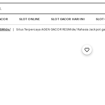
ACOR
SLOT ONLINE
SLOT GACOR HARI INI
SLOT
SMIde/
Situs Terpercaya AGEN GACOR RESMIde/ Rahasia Jackpot gacor
 | 
Add
to
Favorites