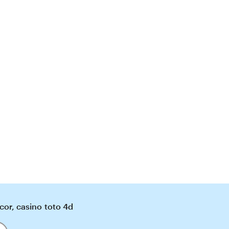
or, casino toto 4d