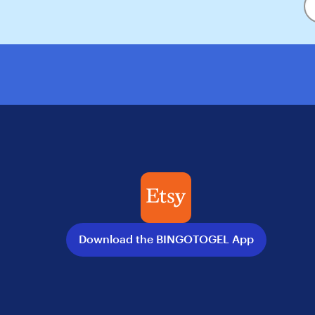
En
y
em
Download the BINGOTOGEL App