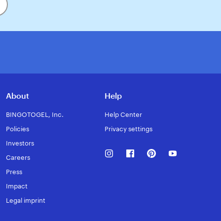
About
Help
BINGOTOGEL, Inc.
Help Center
Policies
Privacy settings
Investors
Instagram
Facebook
Pinterest
Youtube
Careers
Press
Impact
Legal imprint