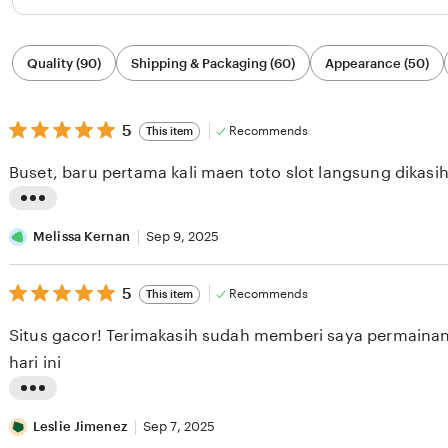
Filter
Quality (90)
Shipping & Packaging (60)
Appearance (50)
by
category
5
5
Recommends
This item
out
of
Buset, baru pertama kali maen toto slot langsung dikasi
5
stars
L
i
Melissa Kernan
Sep 9, 2025
s
5
t
5
Recommends
This item
out
i
of
Situs gacor! Terimakasih sudah memberi saya permainan 
5
n
stars
hari ini
g
r
L
e
i
Leslie Jimenez
Sep 7, 2025