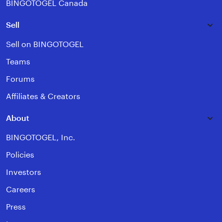
BINGOTOGEL Canada
Sell
Sell on BINGOTOGEL
Teams
Forums
Affiliates & Creators
About
BINGOTOGEL, Inc.
Policies
Investors
Careers
Press