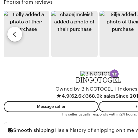
Photos from reviews
a
i
w
g
n
e
b
r
J
y
e
i
K
v
m
a
i
e
t
e
n
i
w
e
e
b
z
y
BINGOTOGEL
H
Owned by BINGOTOGEL
|
Indones
a
4.9
(62.6k)
368.9k sales
Since 20
n
n
Message seller
F
a
This seller usually responds
within 24 hours.
h
Smooth shipping
Has a history of shipping on time w