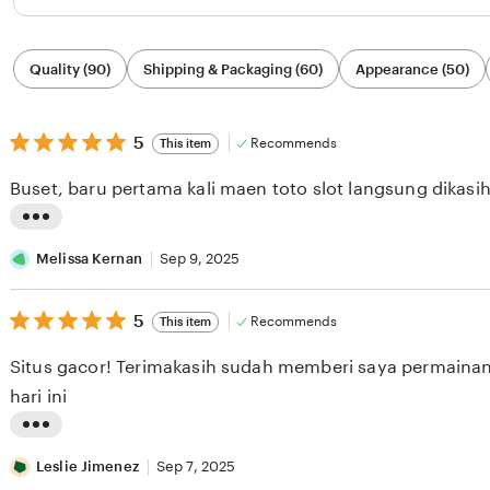
Filter
Quality (90)
Shipping & Packaging (60)
Appearance (50)
by
category
5
5
Recommends
This item
out
of
Buset, baru pertama kali maen toto slot langsung dikasi
5
stars
L
i
Melissa Kernan
Sep 9, 2025
s
5
t
5
Recommends
This item
out
i
of
Situs gacor! Terimakasih sudah memberi saya permainan 
5
n
stars
hari ini
g
r
L
e
i
Leslie Jimenez
Sep 7, 2025