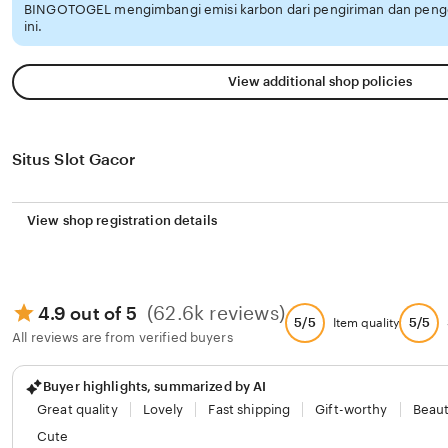
BINGOTOGEL mengimbangi emisi karbon dari pengiriman dan pen
ini.
View additional shop policies
Situs Slot Gacor
View shop registration details
(62.6k reviews)
4.9 out of 5
5/5
5/5
Item quality
All reviews are from verified buyers
Buyer highlights, summarized by AI
Great quality
Lovely
Fast shipping
Gift-worthy
Beaut
Cute