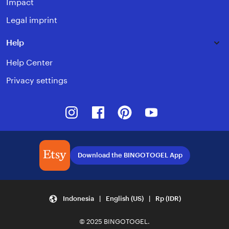
Impact
Legal imprint
Help
Help Center
Privacy settings
Instagram
Facebook
Pinterest
Youtube
Download the BINGOTOGEL App
Indonesia | English (US) | Rp (IDR)
© 2025 BINGOTOGEL.