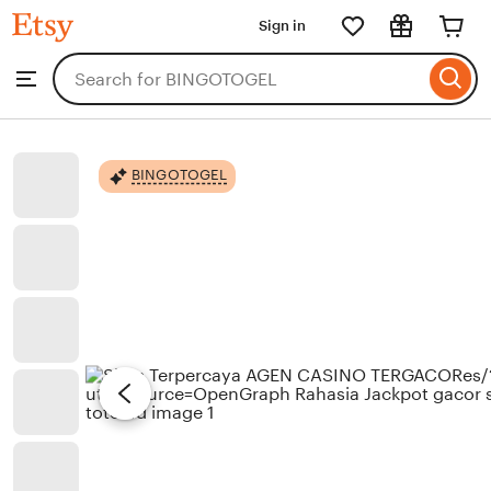
BINGOTOGEL
Sign in
Skip
to
Search
Browse
ontent
for
items
or
shops
BINGOTOGEL