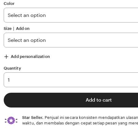
of
Color
5
stars
Size ∣ Add on
Add personalization
Quantity
Add to cart
Star Seller.
Penjual ini secara konsisten mendapatkan ulasan
waktu, dan membalas dengan cepat setiap pesan yang mere