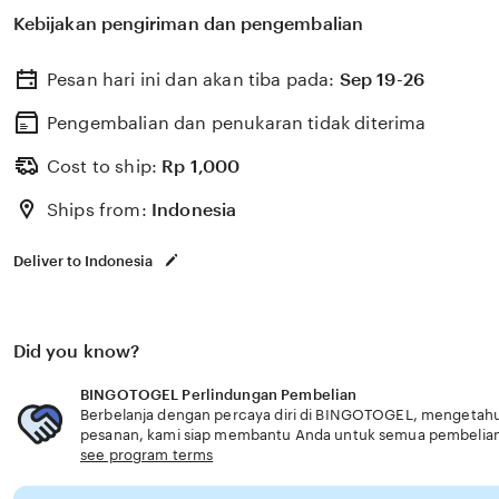
menang hari ini. Tentu BINGOTOGEL menjadi pilihan ya
Kebijakan pengiriman dan pengembalian
meraih kemenangan dengan peluang menang besar di si
terbaik hari ini tahun 2025 minimal deposit 1000 rupiah.
Pesan hari ini dan akan tiba pada:
Sep 19-26
Pengembalian dan penukaran tidak diterima
Cost to ship:
Rp
1,000
Ships from:
Indonesia
Deliver to Indonesia
Did you know?
BINGOTOGEL Perlindungan Pembelian
Berbelanja dengan percaya diri di BINGOTOGEL, mengetahui 
pesanan, kami siap membantu Anda untuk semua pembelia
see program terms