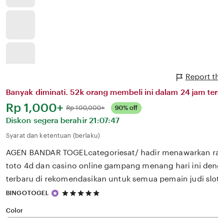
Report t
Banyak diminati. 52k orang membeli ini dalam 24 jam ter
Harga:
Rp 1,000+
Normal:
Rp 100,000+
90% off
Diskon segera berahir
21:07:47
Syarat dan ketentuan (berlaku)
AGEN BANDAR TOGELcategoriesat/ hadir menawarkan rah
toto 4d dan casino online gampang menang hari ini den
terbaru di rekomendasikan untuk semua pemain judi s
5
BINGOTOGEL
out
of
Color
5