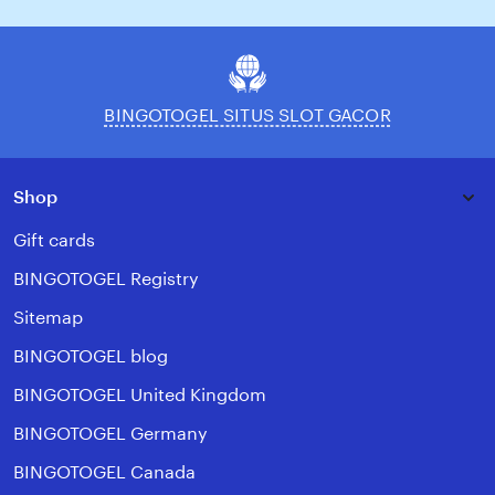
email
BINGOTOGEL SITUS SLOT GACOR
Shop
Gift cards
BINGOTOGEL Registry
Sitemap
BINGOTOGEL blog
BINGOTOGEL United Kingdom
BINGOTOGEL Germany
BINGOTOGEL Canada