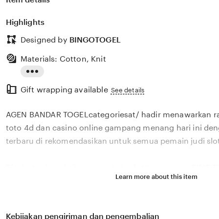
Highlights
Designed by
BINGOTOGEL
Materials: Cotton, Knit
Read
Gift wrapping available
the
See details
full
AGEN BANDAR TOGELcategoriesat/ hadir menawarkan rah
description
toto 4d dan casino online gampang menang hari ini den
terbaru di rekomendasikan untuk semua pemain judi s
Disebut sebagai situs gacor toto slot terpercaya, BIN
Learn more about this item
berbagai jenis games slot online dengan tingkat keme
menang hari ini. Tentu BINGOTOGEL menjadi pilihan ya
meraih kemenangan dengan peluang menang besar di si
Kebijakan pengiriman dan pengembalian