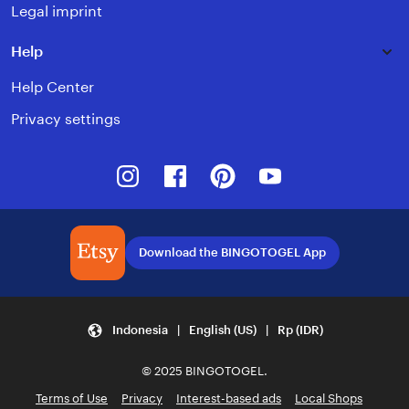
Legal imprint
Help
Help Center
Privacy settings
Instagram
Facebook
Pinterest
Youtube
Download the BINGOTOGEL App
Indonesia | English (US) | Rp (IDR)
© 2025 BINGOTOGEL.
Terms of Use
Privacy
Interest-based ads
Local Shops